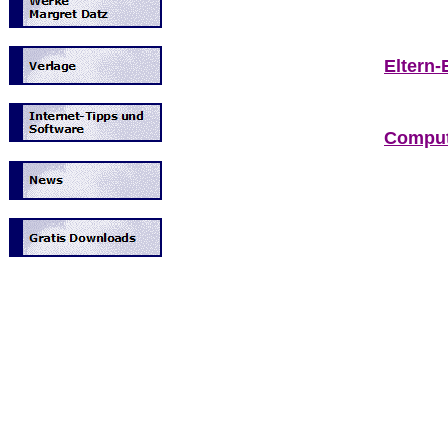
Eltern-
Comput